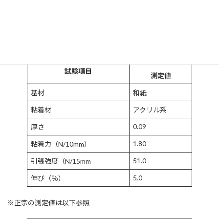
40 × 18
3
30
300
50 × 18
2
20
200
60 × 18
2
20
200
試験項目
測定値
基材
和紙
粘着材
アクリル系
0.09
厚さ
1.80
粘着力（N/10mm）
51.0
引張強度（N/15mm
5.0
伸び（％）
※正宗の測定値は以下参照