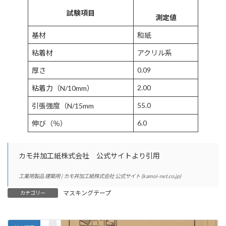
試験項目
測定値
基材
和紙
粘着材
アクリル系
0.09
厚さ
2.00
粘着力（N/10mm）
55.0
引張強度（N/15mm
6.0
伸び（％）
カモ井加工紙株式会社 公式サイトより引用
工業用製品 建築用 | カモ井加工紙株式会社 公式サイト (kamoi-net.co.jp)
マスキングテープ
カテゴリー